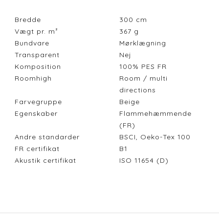
Bredde
300
cm
Vægt pr. m²
367
g
Bundvare
Mørklægning
Transparent
Nej
Komposition
100% PES FR
Roomhigh
Room / multi
directions
Farvegruppe
Beige
Egenskaber
Flammehæmmende
(FR)
Andre standarder
BSCI, Oeko-Tex 100
FR certifikat
B1
Akustik certifikat
ISO 11654 (D)