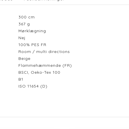
300
cm
367
g
Mørklægning
Nej
100% PES FR
Room / multi directions
Beige
Flammehæmmende (FR)
BSCI, Oeko-Tex 100
B1
ISO 11654 (D)