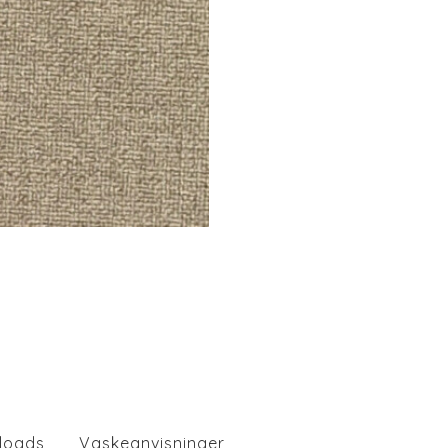
loads
Vaskeanvisninger