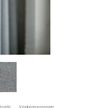
loads
Vaskeanvisninger