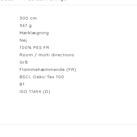
300
cm
367
g
Mørklægning
Nej
100% PES FR
Room / multi directions
Grå
Flammehæmmende (FR)
BSCI, Oeko-Tex 100
B1
ISO 11654 (D)