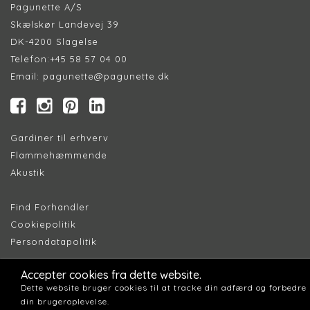
Pagunette A/S
Skælskør Landevej 39
DK-4200 Slagelse
Telefon:
+45 58 57 04 00
Email:
pagunette@pagunette.dk
Gardiner til erhverv
Flammehæmmende
Akustik
Find Forhandler
Cookiepolitik
Persondatapolitik
Accepter cookies fra dette website.
Dette website bruger cookies til at tracke din adfærd og forbedre
din brugeroplevelse.