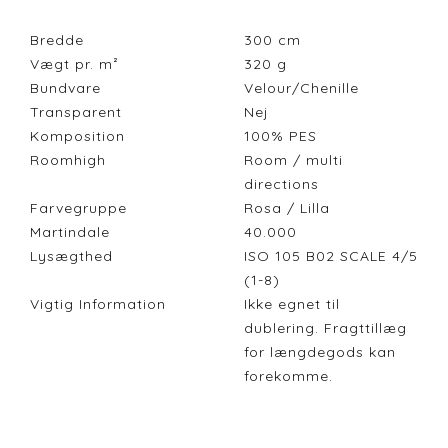
Bredde
300
cm
Vægt pr. m²
320
g
Bundvare
Velour/Chenille
Transparent
Nej
Komposition
100% PES
Roomhigh
Room / multi
directions
Farvegruppe
Rosa / Lilla
Martindale
40.000
Lysægthed
ISO 105 B02 SCALE 4/5
(1-8)
Vigtig Information
Ikke egnet til
dublering. Fragttillæg
for længdegods kan
forekomme.