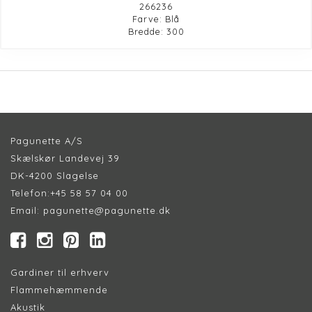
266236
Farve: Blå
Bredde: 300
Pagunette A/S
Skælskør Landevej 39
DK-4200 Slagelse
Telefon:
+45 58 57 04 00
Email:
pagunette@pagunette.dk
Gardiner til erhverv
Flammehæmmende
Akustik