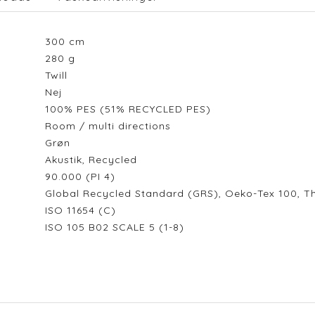
300
cm
280
g
Twill
Nej
100% PES (51% RECYCLED PES)
Room / multi directions
Grøn
Akustik, Recycled
90.000 (PI 4)
Global Recycled Standard (GRS), Oeko-Tex 100, Th
ISO 11654 (C)
ISO 105 B02 SCALE 5 (1-8)