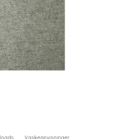
loads
Vaskeanvisninger