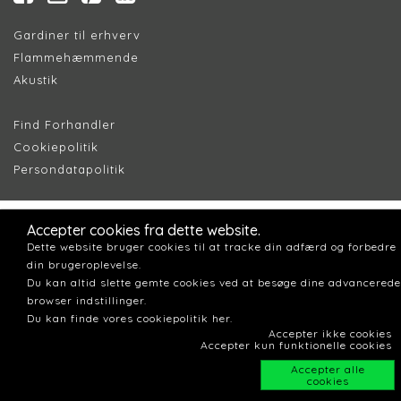
Gardiner til erhverv
Flammehæmmende
Akustik
Find Forhandler
Cookiepolitik
Persondatapolitik
Accepter cookies fra dette website.
Dette website bruger cookies til at tracke din adfærd og forbedre
din brugeroplevelse.
Du kan altid slette gemte cookies ved at besøge dine advancerede
browser indstillinger.
Du kan finde vores cookiepolitik her.
Accepter ikke cookies
Accepter kun funktionelle cookies
Accepter alle
cookies