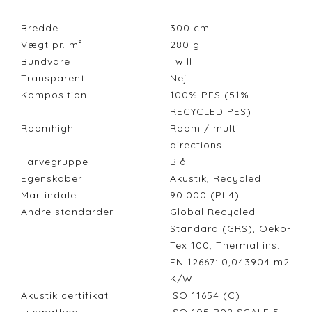
Bredde
300
cm
Vægt pr. m²
280
g
Bundvare
Twill
Transparent
Nej
Komposition
100% PES (51%
RECYCLED PES)
Roomhigh
Room / multi
directions
Farvegruppe
Blå
Egenskaber
Akustik, Recycled
Martindale
90.000 (PI 4)
Andre standarder
Global Recycled
Standard (GRS), Oeko-
Tex 100, Thermal ins.:
EN 12667: 0,043904 m2
K/W
Akustik certifikat
ISO 11654 (C)