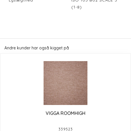
Lysægthed
ISO 105 B02 SCALE 5
(1-8)
Andre kunder har også kigget på
VIGGA ROOMHIGH
339523