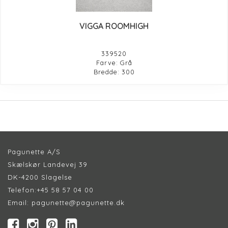
VIGGA ROOMHIGH
339520
Farve: Grå
Bredde: 300
Pagunette A/S
Skælskør Landevej 39
DK-4200 Slagelse
Telefon:
+45 58 57 04 00
Email:
pagunette@pagunette.dk