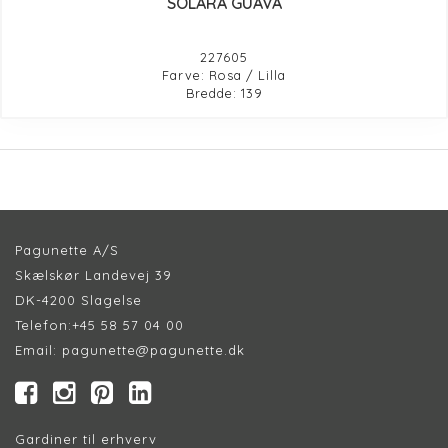
SOLARA GUAVA
227605
Farve: Rosa / Lilla
Bredde: 139
Pagunette A/S
Skælskør Landevej 39
DK-4200 Slagelse
Telefon:
+45 58 57 04 00
Email:
pagunette@pagunette.dk
Gardiner til erhverv