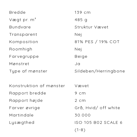
Bredde
139
cm
Vægt pr. m²
485
g
Bundvare
Struktur Vævet
Transparent
Nej
Komposition
81% PES / 19% COT
Roomhigh
Nej
Farvegruppe
Beige
Mønstret
Ja
Type af mønster
Sildeben/Herringbone
Konstruktion af mønster
Vævet
Rapport bredde
9
cm
Rapport højde
2
cm
Farver øvrige
Grå, Hvid/ off white
Martindale
30.000
Lysægthed
ISO 105 B02 SCALE 6
(1-8)