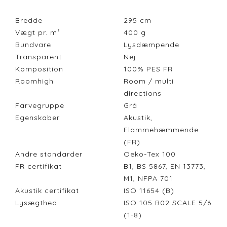
Bredde
295
cm
Vægt pr. m²
400
g
Bundvare
Lysdæmpende
Transparent
Nej
Komposition
100% PES FR
Roomhigh
Room / multi
directions
Farvegruppe
Grå
Egenskaber
Akustik,
Flammehæmmende
(FR)
Andre standarder
Oeko-Tex 100
FR certifikat
B1, BS 5867, EN 13773,
M1, NFPA 701
Akustik certifikat
ISO 11654 (B)
Lysægthed
ISO 105 B02 SCALE 5/6
(1-8)