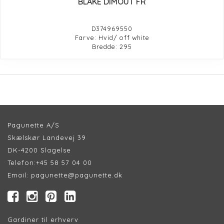
BLAKE DIMOUT FR
D374969550
Farve: Hvid/ off white
Bredde: 295
Pagunette A/S
Skælskør Landevej 39
DK-4200 Slagelse
Telefon:
+45 58 57 04 00
Email:
pagunette@pagunette.dk
Gardiner til erhverv