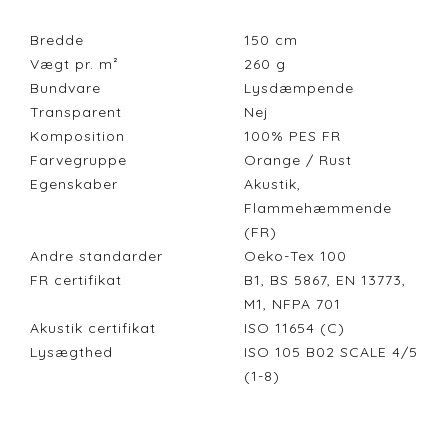
Bredde
150
cm
Vægt pr. m²
260
g
Bundvare
Lysdæmpende
Transparent
Nej
Komposition
100% PES FR
Farvegruppe
Orange / Rust
Egenskaber
Akustik,
Flammehæmmende
(FR)
Andre standarder
Oeko-Tex 100
FR certifikat
B1, BS 5867, EN 13773,
M1, NFPA 701
Akustik certifikat
ISO 11654 (C)
Lysægthed
ISO 105 B02 SCALE 4/5
(1-8)