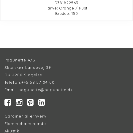
D381822563
Farve: Orange / Rust
Bredde: 150
Pagunette A/S
Skælskør Landevej 39
DK-4200 Slagelse
Telefon:
+45 58 57 04 00
Email:
pagunette@pagunette.dk
Gardiner til erhverv
Flammehæmmende
Akustik