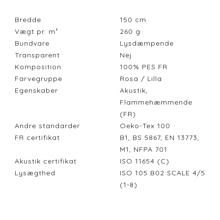
Bredde
150
cm
Vægt pr. m²
260
g
Bundvare
Lysdæmpende
Transparent
Nej
Komposition
100% PES FR
Farvegruppe
Rosa / Lilla
Egenskaber
Akustik,
Flammehæmmende
(FR)
Andre standarder
Oeko-Tex 100
FR certifikat
B1, BS 5867, EN 13773,
M1, NFPA 701
Akustik certifikat
ISO 11654 (C)
Lysægthed
ISO 105 B02 SCALE 4/5
(1-8)