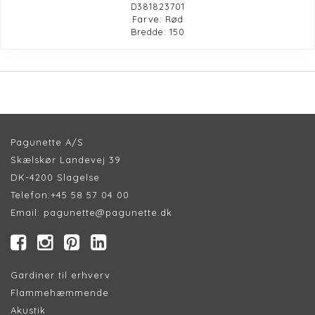
D381823701
Farve: Rød
Bredde: 150
Pagunette A/S
Skælskør Landevej 39
DK-4200 Slagelse
Telefon:
+45 58 57 04 00
Email:
pagunette@pagunette.dk
Gardiner til erhverv
Flammehæmmende
Akustik