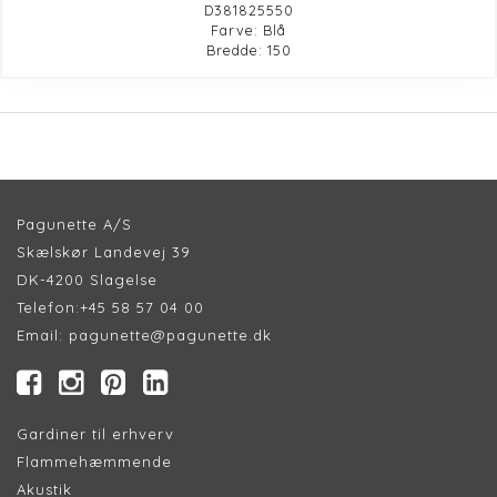
D381825550
Farve: Blå
Bredde: 150
Pagunette A/S
Skælskør Landevej 39
DK-4200 Slagelse
Telefon:
+45 58 57 04 00
Email:
pagunette@pagunette.dk
Gardiner til erhverv
Flammehæmmende
Akustik