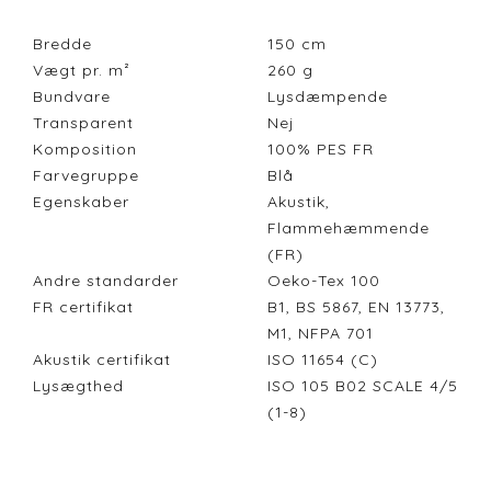
Bredde
150
cm
Vægt pr. m²
260
g
Bundvare
Lysdæmpende
Transparent
Nej
Komposition
100% PES FR
Farvegruppe
Blå
Egenskaber
Akustik,
Flammehæmmende
(FR)
Andre standarder
Oeko-Tex 100
FR certifikat
B1, BS 5867, EN 13773,
M1, NFPA 701
Akustik certifikat
ISO 11654 (C)
Lysægthed
ISO 105 B02 SCALE 4/5
(1-8)