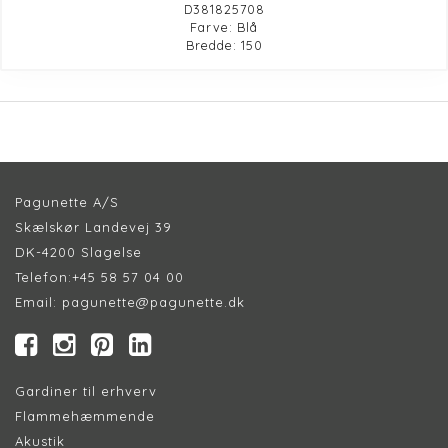
D381825708
Farve: Blå
Bredde: 150
Pagunette A/S
Skælskør Landevej 39
DK-4200 Slagelse
Telefon:
+45 58 57 04 00
Email:
pagunette@pagunette.dk
Gardiner til erhverv
Flammehæmmende
Akustik