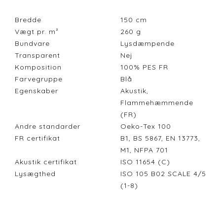
Bredde
150
cm
Vægt pr. m²
260
g
Bundvare
Lysdæmpende
Transparent
Nej
Komposition
100% PES FR
Farvegruppe
Blå
Egenskaber
Akustik,
Flammehæmmende
(FR)
Andre standarder
Oeko-Tex 100
FR certifikat
B1, BS 5867, EN 13773,
M1, NFPA 701
Akustik certifikat
ISO 11654 (C)
Lysægthed
ISO 105 B02 SCALE 4/5
(1-8)