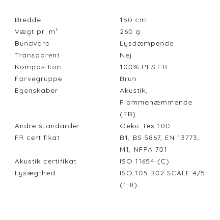
Bredde
150
cm
Vægt pr. m²
260
g
Bundvare
Lysdæmpende
Transparent
Nej
Komposition
100% PES FR
Farvegruppe
Brun
Egenskaber
Akustik,
Flammehæmmende
(FR)
Andre standarder
Oeko-Tex 100
FR certifikat
B1, BS 5867, EN 13773,
M1, NFPA 701
Akustik certifikat
ISO 11654 (C)
Lysægthed
ISO 105 B02 SCALE 4/5
(1-8)