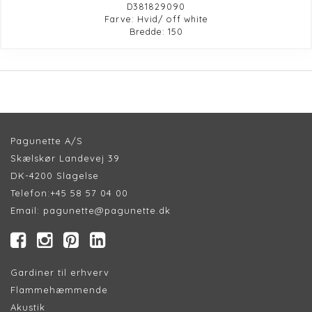
D381829090
Farve: Hvid/ off white
Bredde: 150
Pagunette A/S
Skælskør Landevej 39
DK-4200 Slagelse
Telefon:
+45 58 57 04 00
Email:
pagunette@pagunette.dk
Gardiner til erhverv
Flammehæmmende
Akustik