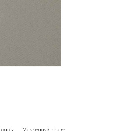
loads
Vaskeanvisninger