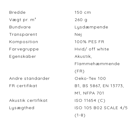
Bredde
150
cm
Vægt pr. m²
260
g
Bundvare
Lysdæmpende
Transparent
Nej
Komposition
100% PES FR
Farvegruppe
Hvid/ off white
Egenskaber
Akustik,
Flammehæmmende
(FR)
Andre standarder
Oeko-Tex 100
FR certifikat
B1, BS 5867, EN 13773,
M1, NFPA 701
Akustik certifikat
ISO 11654 (C)
Lysægthed
ISO 105 B02 SCALE 4/5
(1-8)