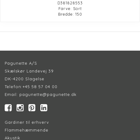
D381828553
Farve: Sort
Bredde: 150
Pagunette A/S
Skælskør Landevej 39
DK-4200 Slagelse
Telefon:
+45 58 57 04 00
Email:
pagunette@pagunette.dk
Gardiner til erhverv
Flammehæmmende
Akustik