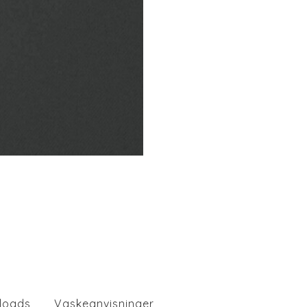
loads
Vaskeanvisninger