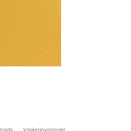
loads
Vaskeanvisninger