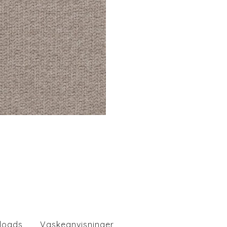
loads
Vaskeanvisninger