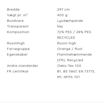
Bredde
297
cm
Vægt pr. m²
400
g
Bundvare
Lysdæmpende
Transparent
Nej
Komposition
72% PES / 28% PES
RECYCLED
Roomhigh
Room high
Farvegruppe
Orange / Rust
Egenskaber
Flammehæmmende
(FR), Recycled
Andre standarder
Oeko-Tex 100
FR certifikat
B1, BS 5867, EN 13773,
M1, NFPA 701