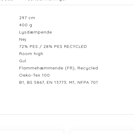
297
cm
400
g
Lysdæmpende
Nej
72% PES / 28% PES RECYCLED
Room high
Gul
Flammehæmmende (FR), Recycled
Oeko-Tex 100
B1, BS 5867, EN 13773, M1, NFPA 701