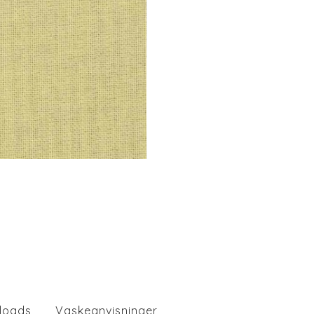
loads
Vaskeanvisninger