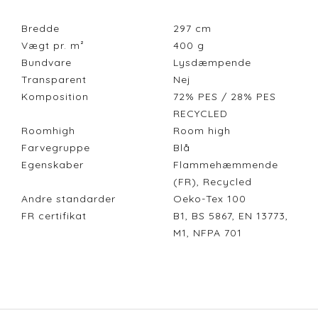
Bredde
297
cm
Vægt pr. m²
400
g
Bundvare
Lysdæmpende
Transparent
Nej
Komposition
72% PES / 28% PES
RECYCLED
Roomhigh
Room high
Farvegruppe
Blå
Egenskaber
Flammehæmmende
(FR), Recycled
Andre standarder
Oeko-Tex 100
FR certifikat
B1, BS 5867, EN 13773,
M1, NFPA 701