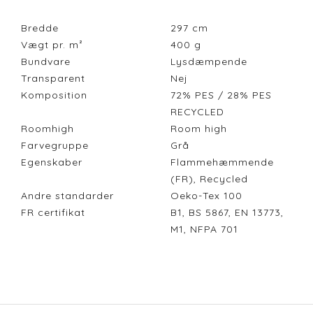
Bredde
297
cm
Vægt pr. m²
400
g
Bundvare
Lysdæmpende
Transparent
Nej
Komposition
72% PES / 28% PES
RECYCLED
Roomhigh
Room high
Farvegruppe
Grå
Egenskaber
Flammehæmmende
(FR), Recycled
Andre standarder
Oeko-Tex 100
FR certifikat
B1, BS 5867, EN 13773,
M1, NFPA 701