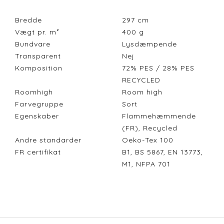
Bredde
297
cm
Vægt pr. m²
400
g
Bundvare
Lysdæmpende
Transparent
Nej
Komposition
72% PES / 28% PES
RECYCLED
Roomhigh
Room high
Farvegruppe
Sort
Egenskaber
Flammehæmmende
(FR), Recycled
Andre standarder
Oeko-Tex 100
FR certifikat
B1, BS 5867, EN 13773,
M1, NFPA 701