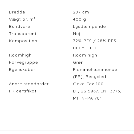
Bredde
297
cm
Vægt pr. m²
400
g
Bundvare
Lysdæmpende
Transparent
Nej
Komposition
72% PES / 28% PES
RECYCLED
Roomhigh
Room high
Farvegruppe
Grøn
Egenskaber
Flammehæmmende
(FR), Recycled
Andre standarder
Oeko-Tex 100
FR certifikat
B1, BS 5867, EN 13773,
M1, NFPA 701