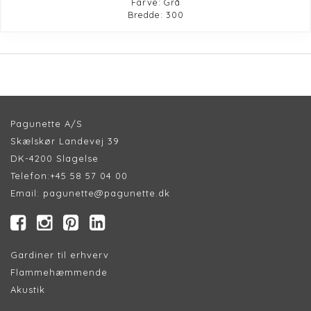
Farve: Grå
Bredde: 300
Pagunette A/S
Skælskør Landevej 39
DK-4200 Slagelse
Telefon:
+45 58 57 04 00
Email:
pagunette@pagunette.dk
Gardiner til erhverv
Flammehæmmende
Akustik