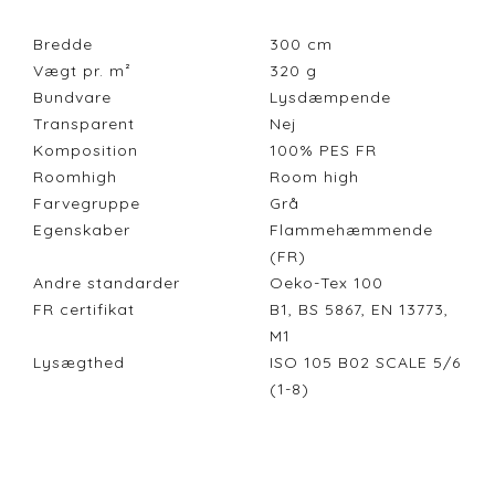
Bredde
300
cm
Vægt pr. m²
320
g
Bundvare
Lysdæmpende
Transparent
Nej
Komposition
100% PES FR
Roomhigh
Room high
Farvegruppe
Grå
Egenskaber
Flammehæmmende
(FR)
Andre standarder
Oeko-Tex 100
FR certifikat
B1, BS 5867, EN 13773,
M1
Lysægthed
ISO 105 B02 SCALE 5/6
(1-8)