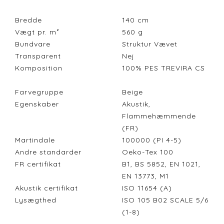
Bredde
140
cm
Vægt pr. m²
560
g
Bundvare
Struktur Vævet
Transparent
Nej
Komposition
100% PES TREVIRA CS
Farvegruppe
Beige
Egenskaber
Akustik,
Flammehæmmende
(FR)
Martindale
100000 (PI 4-5)
Andre standarder
Oeko-Tex 100
FR certifikat
B1, BS 5852, EN 1021,
EN 13773, M1
Akustik certifikat
ISO 11654 (A)
Lysægthed
ISO 105 B02 SCALE 5/6
(1-8)