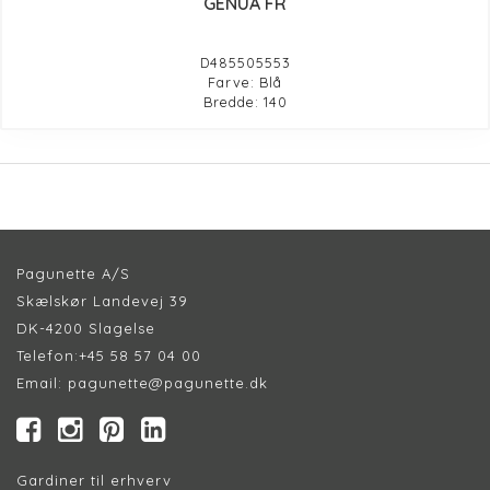
GENUA FR
D485505553
Farve: Blå
Bredde: 140
Pagunette A/S
Skælskør Landevej 39
DK-4200 Slagelse
Telefon:
+45 58 57 04 00
Email:
pagunette@pagunette.dk
Gardiner til erhverv