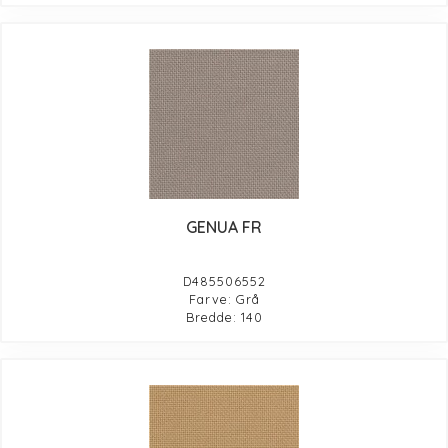
GENUA FR
D485506552
Farve: Grå
Bredde: 140