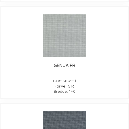
GENUA FR
D485508551
Farve: Grå
Bredde: 140