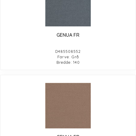
GENUA FR
D485508552
Farve: Grå
Bredde: 140