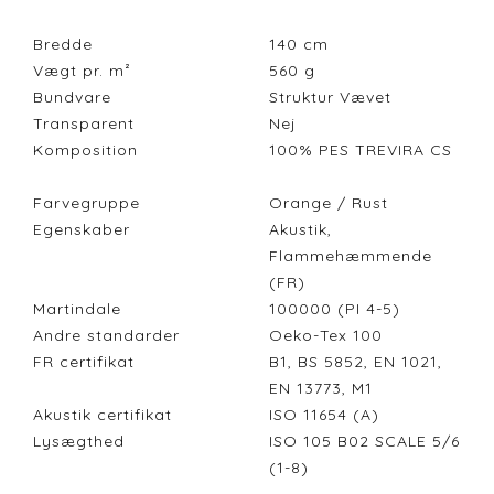
Bredde
140
cm
Vægt pr. m²
560
g
Bundvare
Struktur Vævet
Transparent
Nej
Komposition
100% PES TREVIRA CS
Farvegruppe
Orange / Rust
Egenskaber
Akustik,
Flammehæmmende
(FR)
Martindale
100000 (PI 4-5)
Andre standarder
Oeko-Tex 100
FR certifikat
B1, BS 5852, EN 1021,
EN 13773, M1
Akustik certifikat
ISO 11654 (A)
Lysægthed
ISO 105 B02 SCALE 5/6
(1-8)