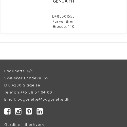
GENUA FR
D485501555
Farve: Brun
Bredde: 140
Pagunette A/S
Skælskør Landevej 39
DK-4200 Slagelse
Telefon:
+45 58 57 04 00
Email:
pagunette@pagunette.dk
Gardiner til erhverv