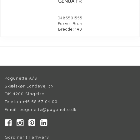
GENUA FR
D485501555
Farve: Brun
Bredde: 140
Pagunette A/S
Skælskør Landevej 39
DK-4200 Slagelse
Telefon:
+45 58 57 04 00
Email:
pagunette@pagunette.dk
Gardiner til erhverv