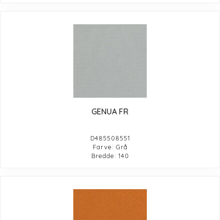
GENUA FR
D485508551
Farve: Grå
Bredde: 140