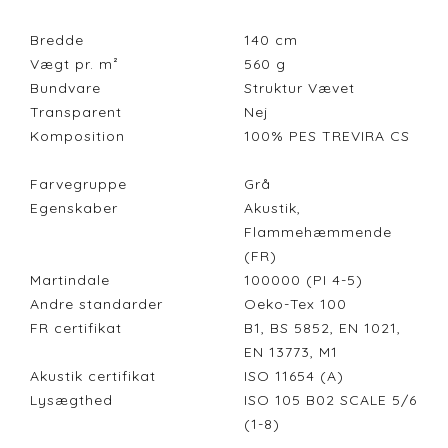
Bredde
140
cm
Vægt pr. m²
560
g
Bundvare
Struktur Vævet
Transparent
Nej
Komposition
100% PES TREVIRA CS
Farvegruppe
Grå
Egenskaber
Akustik,
Flammehæmmende
(FR)
Martindale
100000 (PI 4-5)
Andre standarder
Oeko-Tex 100
FR certifikat
B1, BS 5852, EN 1021,
EN 13773, M1
Akustik certifikat
ISO 11654 (A)
Lysægthed
ISO 105 B02 SCALE 5/6
(1-8)