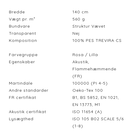
Bredde
140
cm
Vægt pr. m²
560
g
Bundvare
Struktur Vævet
Transparent
Nej
Komposition
100% PES TREVIRA CS
Farvegruppe
Rosa / Lilla
Egenskaber
Akustik,
Flammehæmmende
(FR)
Martindale
100000 (PI 4-5)
Andre standarder
Oeko-Tex 100
FR certifikat
B1, BS 5852, EN 1021,
EN 13773, M1
Akustik certifikat
ISO 11654 (A)
Lysægthed
ISO 105 B02 SCALE 5/6
(1-8)