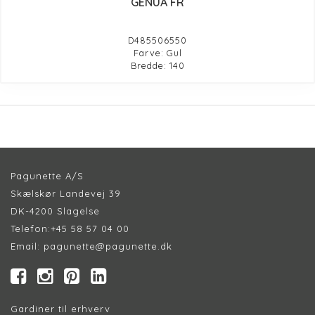
GENUA FR
D485506550
Farve: Gul
Bredde: 140
Pagunette A/S
Skælskør Landevej 39
DK-4200 Slagelse
Telefon:
+45 58 57 04 00
Email:
pagunette@pagunette.dk
Gardiner til erhverv