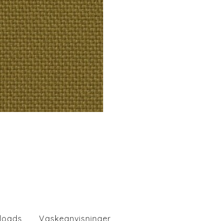
loads
Vaskeanvisninger