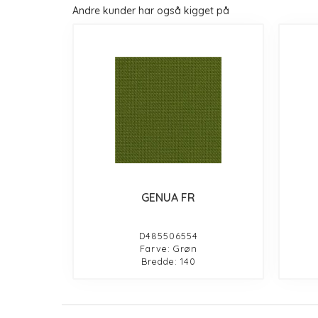
Andre kunder har også kigget på
GENUA FR
D485506554
Farve: Grøn
Bredde: 140