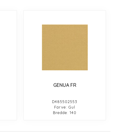
GENUA FR
D485502553
Farve: Gul
Bredde: 140