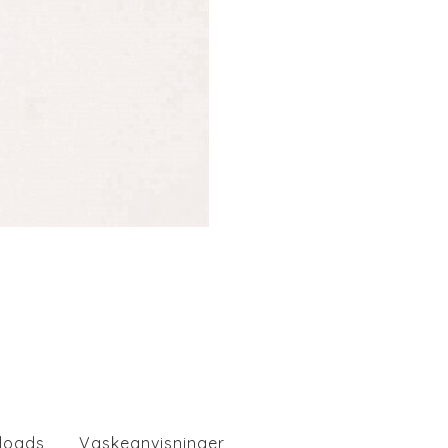
loads
Vaskeanvisninger