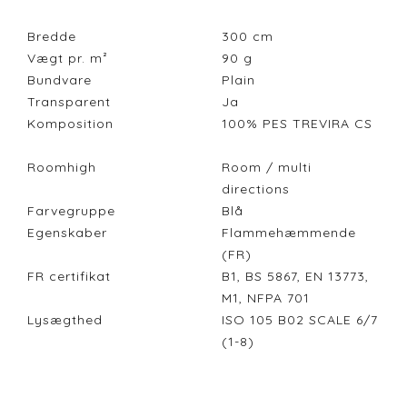
Bredde
300
cm
Vægt pr. m²
90
g
Bundvare
Plain
Transparent
Ja
Komposition
100% PES TREVIRA CS
Roomhigh
Room / multi
directions
Farvegruppe
Blå
Egenskaber
Flammehæmmende
(FR)
FR certifikat
B1, BS 5867, EN 13773,
M1, NFPA 701
Lysægthed
ISO 105 B02 SCALE 6/7
(1-8)