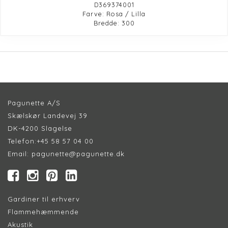
D369374001
Farve: Rosa / Lilla
Bredde: 300
Pagunette A/S
Skælskør Landevej 39
DK-4200 Slagelse
Telefon:
+45 58 57 04 00
Email:
pagunette@pagunette.dk
Gardiner til erhverv
Flammehæmmende
Akustik