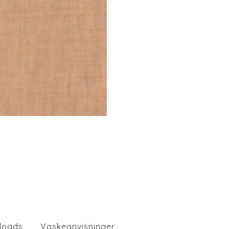
loads
Vaskeanvisninger