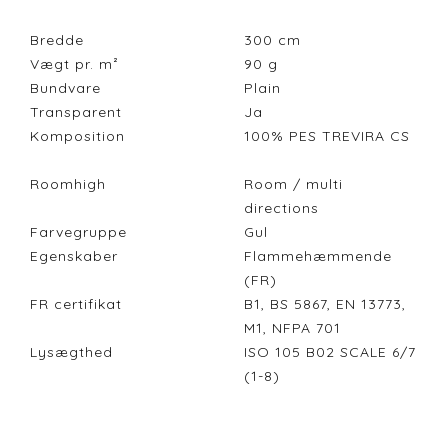
Bredde
300
cm
Vægt pr. m²
90
g
Bundvare
Plain
Transparent
Ja
Komposition
100% PES TREVIRA CS
Roomhigh
Room / multi
directions
Farvegruppe
Gul
Egenskaber
Flammehæmmende
(FR)
FR certifikat
B1, BS 5867, EN 13773,
M1, NFPA 701
Lysægthed
ISO 105 B02 SCALE 6/7
(1-8)