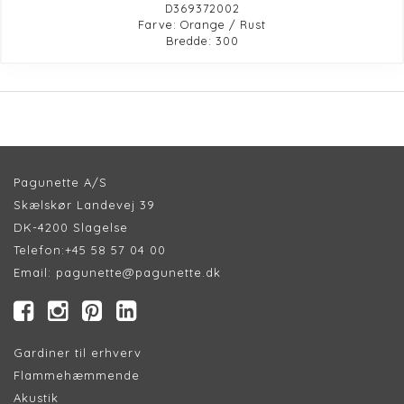
D369372002
Farve: Orange / Rust
Bredde: 300
Pagunette A/S
Skælskør Landevej 39
DK-4200 Slagelse
Telefon:
+45 58 57 04 00
Email:
pagunette@pagunette.dk
Gardiner til erhverv
Flammehæmmende
Akustik