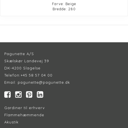
Farve: Beige
Bredde: 280
Pagunette A/S
Skælskør Landevej 39
DK-4200 Slagelse
Telefon:
+45 58 57 04 00
Email:
pagunette@pagunette.dk
Gardiner til erhverv
Flammehæmmende
Akustik