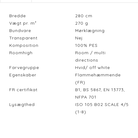
Bredde
280
cm
Vægt pr. m²
270
g
Bundvare
Mørklægning
Transparent
Nej
Komposition
100% PES
Roomhigh
Room / multi
directions
Farvegruppe
Hvid/ off white
Egenskaber
Flammehæmmende
(FR)
FR certifikat
B1, BS 5867, EN 13773,
NFPA 701
Lysægthed
ISO 105 B02 SCALE 4/5
(1-8)