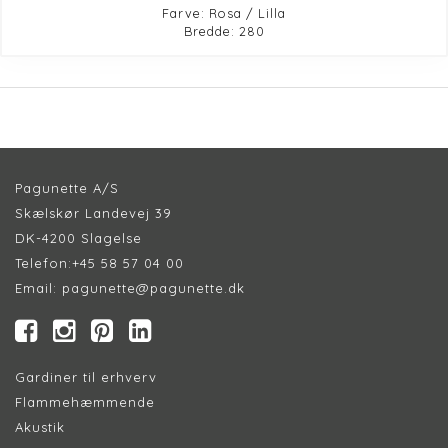
Farve: Rosa / Lilla
Bredde: 280
Pagunette A/S
Skælskør Landevej 39
DK-4200 Slagelse
Telefon:
+45 58 57 04 00
Email:
pagunette@pagunette.dk
Gardiner til erhverv
Flammehæmmende
Akustik