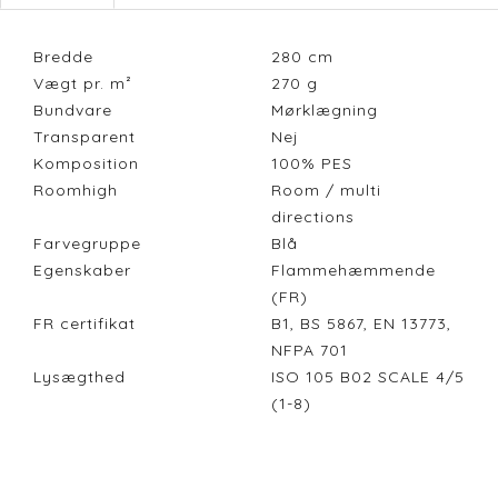
Bredde
280
cm
Vægt pr. m²
270
g
Bundvare
Mørklægning
Transparent
Nej
Komposition
100% PES
Roomhigh
Room / multi
directions
Farvegruppe
Blå
Egenskaber
Flammehæmmende
(FR)
FR certifikat
B1, BS 5867, EN 13773,
NFPA 701
Lysægthed
ISO 105 B02 SCALE 4/5
(1-8)