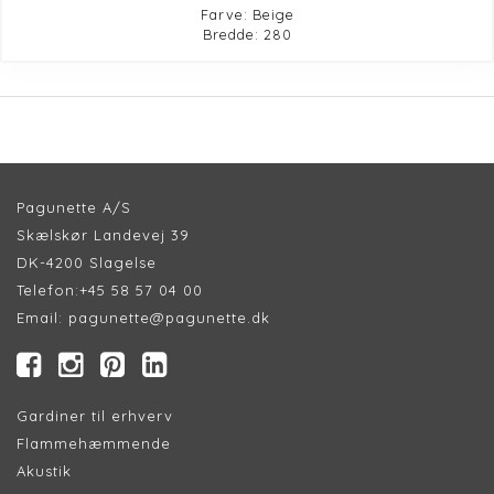
Farve: Beige
Bredde: 280
Pagunette A/S
Skælskør Landevej 39
DK-4200 Slagelse
Telefon:
+45 58 57 04 00
Email:
pagunette@pagunette.dk
Gardiner til erhverv
Flammehæmmende
Akustik