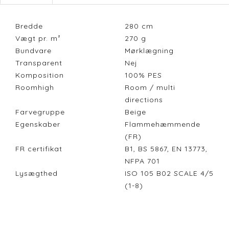
Bredde
280
cm
Vægt pr. m²
270
g
Bundvare
Mørklægning
Transparent
Nej
Komposition
100% PES
Roomhigh
Room / multi
directions
Farvegruppe
Beige
Egenskaber
Flammehæmmende
(FR)
FR certifikat
B1, BS 5867, EN 13773,
NFPA 701
Lysægthed
ISO 105 B02 SCALE 4/5
(1-8)