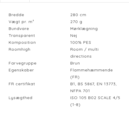
Bredde
280
cm
Vægt pr. m²
270
g
Bundvare
Mørklægning
Transparent
Nej
Komposition
100% PES
Roomhigh
Room / multi
directions
Farvegruppe
Brun
Egenskaber
Flammehæmmende
(FR)
FR certifikat
B1, BS 5867, EN 13773,
NFPA 701
Lysægthed
ISO 105 B02 SCALE 4/5
(1-8)