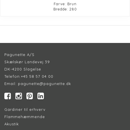
Farve: Brun
Bredde: 280
Pagunette A/S
Skælskør Landevej 39
DK-4200 Slagelse
Telefon:
+45 58 57 04 00
Email:
pagunette@pagunette.dk
Gardiner til erhverv
Flammehæmmende
Akustik