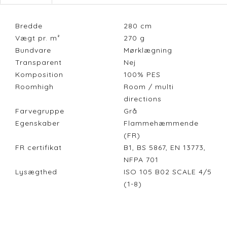
Bredde
280
cm
Vægt pr. m²
270
g
Bundvare
Mørklægning
Transparent
Nej
Komposition
100% PES
Roomhigh
Room / multi
directions
Farvegruppe
Grå
Egenskaber
Flammehæmmende
(FR)
FR certifikat
B1, BS 5867, EN 13773,
NFPA 701
Lysægthed
ISO 105 B02 SCALE 4/5
(1-8)