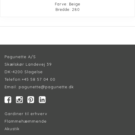
Farve: Beige
Bredde: 280
Pagunette A/S
Skælskør Landevej 39
DK-4200 Slagelse
Telefon:
+45 58 57 04 00
Email:
pagunette@pagunette.dk
Gardiner til erhverv
Flammehæmmende
Akustik