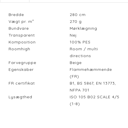
Bredde
280
cm
Vægt pr. m²
270
g
Bundvare
Mørklægning
Transparent
Nej
Komposition
100% PES
Roomhigh
Room / multi
directions
Farvegruppe
Beige
Egenskaber
Flammehæmmende
(FR)
FR certifikat
B1, BS 5867, EN 13773,
NFPA 701
Lysægthed
ISO 105 B02 SCALE 4/5
(1-8)