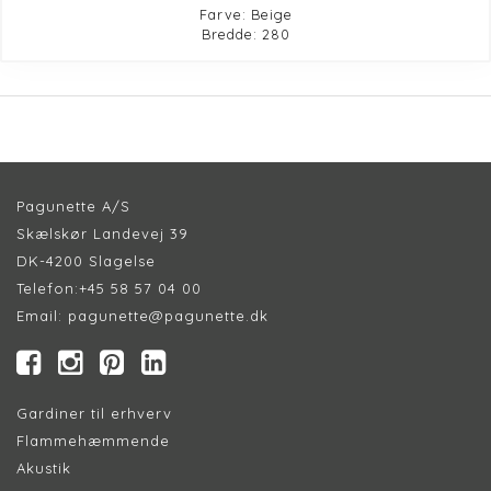
Farve: Beige
Bredde: 280
Pagunette A/S
Skælskør Landevej 39
DK-4200 Slagelse
Telefon:
+45 58 57 04 00
Email:
pagunette@pagunette.dk
Gardiner til erhverv
Flammehæmmende
Akustik