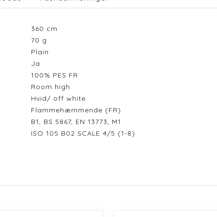
360
cm
70
g
Plain
Ja
100% PES FR
Room high
Hvid/ off white
Flammehæmmende (FR)
B1, BS 5867, EN 13773, M1
ISO 105 B02 SCALE 4/5 (1-8)