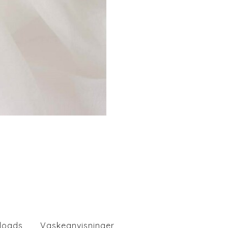
loads
Vaskeanvisninger