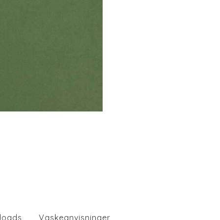
loads
Vaskeanvisninger