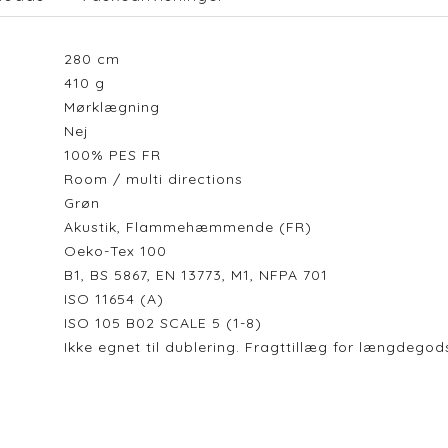
280
cm
410
g
Mørklægning
Nej
100% PES FR
Room / multi directions
Grøn
Akustik, Flammehæmmende (FR)
Oeko-Tex 100
B1, BS 5867, EN 13773, M1, NFPA 701
ISO 11654 (A)
ISO 105 B02 SCALE 5 (1-8)
Ikke egnet til dublering. Fragttillæg for længdeg