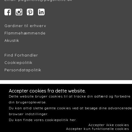
Gardiner til erhverv
Flammehæmmende
Akustik
Find Forhandler
Cookiepolitik
Persondatapolitik
Accepter cookies fra dette website.
Dette website bruger cookies til at tracke din adfærd og forbedre
din brugeroplevelse.
Du kan altid slette gemte cookies ved at besøge dine advancerede
browser indstillinger.
Du kan finde vores cookiepolitik her.
Accepter ikke cookies
Accepter kun funktionelle cookies