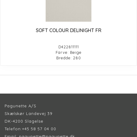
SOFT COLOUR DELINIGHT FR
D422811111
Farve: Beige
Bredde: 280
Pagunette A/S
Skælskør Landevej 39
DK-4200 Slagelse
Telefon:
+45 58 57 04 00
Email:
pagunette@pagunette.dk