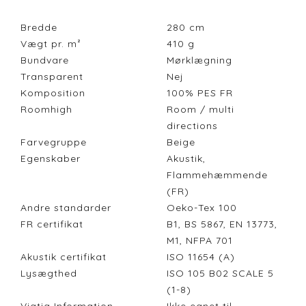
Bredde
280
cm
Vægt pr. m²
410
g
Bundvare
Mørklægning
Transparent
Nej
Komposition
100% PES FR
Roomhigh
Room / multi
directions
Farvegruppe
Beige
Egenskaber
Akustik,
Flammehæmmende
(FR)
Andre standarder
Oeko-Tex 100
FR certifikat
B1, BS 5867, EN 13773,
M1, NFPA 701
Akustik certifikat
ISO 11654 (A)
Lysægthed
ISO 105 B02 SCALE 5
(1-8)