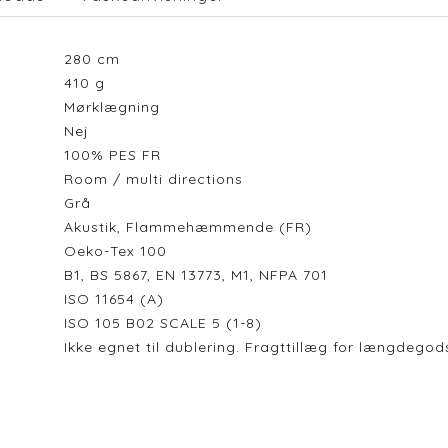
280
cm
410
g
Mørklægning
Nej
100% PES FR
Room / multi directions
Grå
Akustik, Flammehæmmende (FR)
Oeko-Tex 100
B1, BS 5867, EN 13773, M1, NFPA 701
ISO 11654 (A)
ISO 105 B02 SCALE 5 (1-8)
Ikke egnet til dublering. Fragttillæg for længdeg