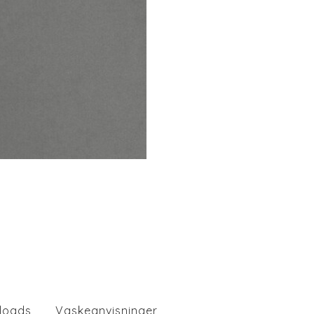
loads
Vaskeanvisninger