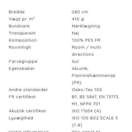
Bredde
280
cm
Vægt pr. m²
410
g
Bundvare
Mørklægning
Transparent
Nej
Komposition
100% PES FR
Roomhigh
Room / multi
directions
Farvegruppe
Gul
Egenskaber
Akustik,
Flammehæmmende
(FR)
Andre standarder
Oeko-Tex 100
FR certifikat
B1, BS 5867, EN 13773,
M1, NFPA 701
Akustik certifikat
ISO 11654 (A)
Lysægthed
ISO 105 B02 SCALE 5
(1-8)