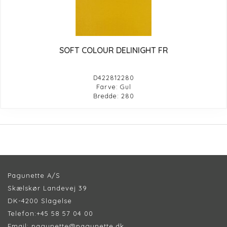
SOFT COLOUR DELINIGHT FR
D422812280
Farve: Gul
Bredde: 280
Pagunette A/S
Skælskør Landevej 39
DK-4200 Slagelse
Telefon:
+45 58 57 04 00
Email:
pagunette@pagunette.dk