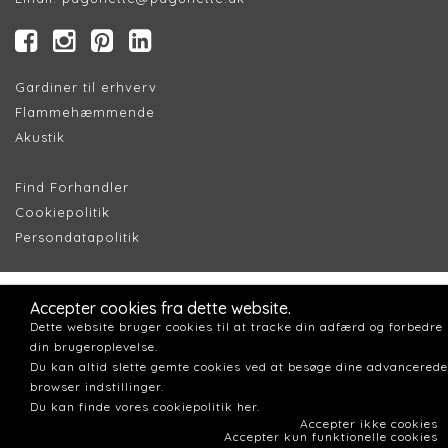
Gardiner til erhverv
Flammehæmmende
Akustik
Find Forhandler
Cookiepolitik
Persondatapolitik
Accepter cookies fra dette website.
Dette website bruger cookies til at tracke din adfærd og forbedre
din brugeroplevelse.
Du kan altid slette gemte cookies ved at besøge dine advancerede
browser indstillinger.
Du kan finde vores cookiepolitik her.
Accepter ikke cookies
Accepter kun funktionelle cookies