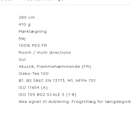
280
cm
410
g
Mørklægning
Nej
100% PES FR
Room / multi directions
Gul
Akustik, Flammehæmmende (FR)
Oeko-Tex 100
B1, BS 5867, EN 13773, M1, NFPA 701
ISO 11654 (A)
ISO 105 B02 SCALE 5 (1-8)
Ikke egnet til dublering. Fragttillæg for længdeg