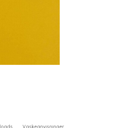
loads
Vaskeanvisninger