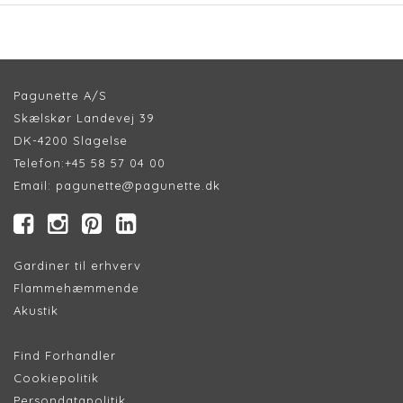
Pagunette A/S
Skælskør Landevej 39
DK-4200 Slagelse
Telefon:
+45 58 57 04 00
Email:
pagunette@pagunette.dk
Gardiner til erhverv
Flammehæmmende
Akustik
Find Forhandler
Cookiepolitik
Persondatapolitik