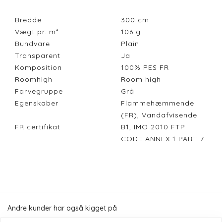
Bredde
300
cm
Vægt pr. m²
106
g
Bundvare
Plain
Transparent
Ja
Komposition
100% PES FR
Roomhigh
Room high
Farvegruppe
Grå
Egenskaber
Flammehæmmende
(FR), Vandafvisende
FR certifikat
B1, IMO 2010 FTP
CODE ANNEX 1 PART 7
Andre kunder har også kigget på