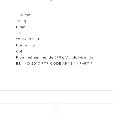
300
cm
106
g
Plain
Ja
100% PES FR
Room high
Gul
Flammehæmmende (FR), Vandafvisende
B1, IMO 2010 FTP CODE ANNEX 1 PART 7