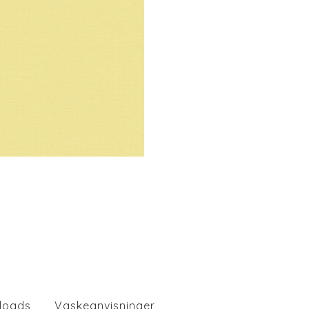
loads
Vaskeanvisninger