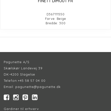
FINETT DIMOUT FR
D367111550
Farve: Beige
Bredde: 300
Pagunette A/S
Skælskør Landevej 39
DK-4200 Slagelse
Telefon:
+45 58 57 04 00
Email:
pagunette@pagunette.dk
Gardiner til erhverv