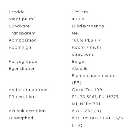
Bredde
295
cm
Vægt pr. m²
400
g
Bundvare
Lysdæmpende
Transparent
Nej
Komposition
100% PES FR
Roomhigh
Room / multi
directions
Farvegruppe
Beige
Egenskaber
Akustik,
Flammehæmmende
(FR)
Andre standarder
Oeko-Tex 100
FR certifikat
B1, BS 5867, EN 13773,
M1, NFPA 701
Akustik certifikat
ISO 11654 (B)
Lysægthed
ISO 105 B02 SCALE 5/6
(1-8)